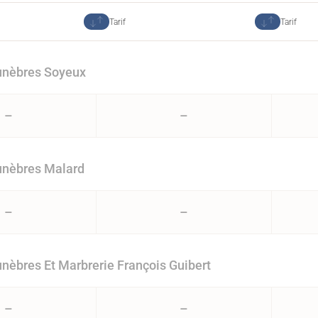
Tarif
Tarif
nèbres Soyeux
–
–
nèbres Malard
–
–
èbres Et Marbrerie François Guibert
–
–