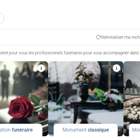
Réinitialiser ma rec
istent pour vous les professionnels funéraires pour vous accompagner dans
ation
funéraire
Monument
classique
Mo