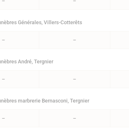
–
–
èbres Générales, Villers-Cotterêts
–
–
nèbres André, Tergnier
–
–
èbres marbrerie Bernasconi, Tergnier
–
–