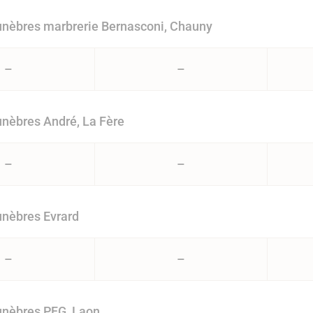
nèbres marbrerie Bernasconi, Chauny
–
–
nèbres André, La Fère
–
–
nèbres Evrard
–
–
nèbres PFG, Laon