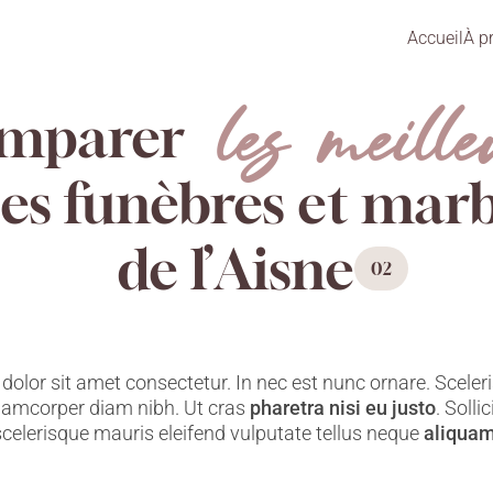
Accueil
À p
les meille
mparer
s funèbres et marb
de l’Aisne
02
olor sit amet consectetur. In nec est nunc ornare. Sceleri
llamcorper diam nibh. Ut cras
pharetra nisi eu justo
. Solli
scelerisque mauris eleifend vulputate tellus neque
aliqua