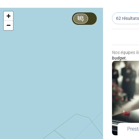
+
62 résultats
−
Nos équipes l
budget.
Prest