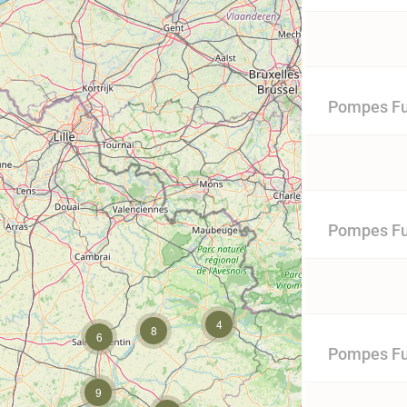
Pompes Fu
Pompes Fu
4
8
6
Pompes Fun
9