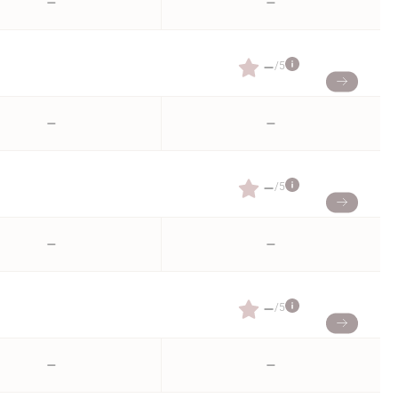
–
–
–
/5
–
–
–
/5
–
–
–
/5
–
–