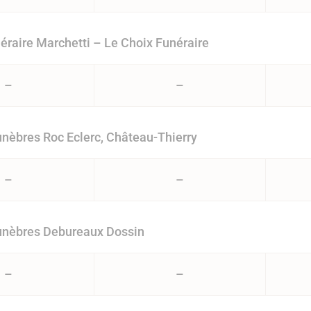
éraire Marchetti – Le Choix Funéraire
–
–
èbres Roc Eclerc, Château-Thierry
–
–
nèbres Debureaux Dossin
–
–