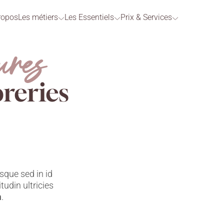
ropos
Les métiers
Les Essentiels
Prix & Services
ures
reries
sque sed in id
citudin ultricies
m
.