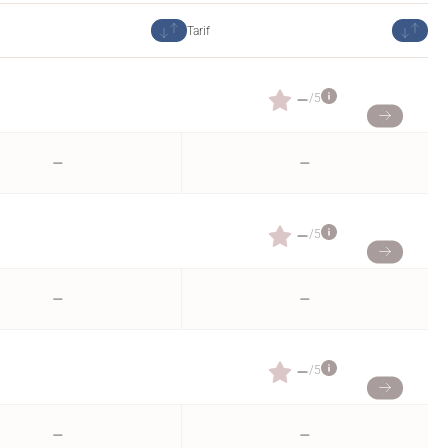
Tarif
–
/5
–
–
–
/5
–
–
–
/5
–
–