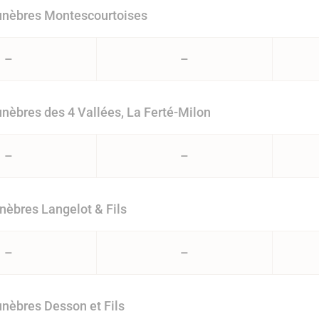
nèbres Montescourtoises
–
–
èbres des 4 Vallées, La Ferté-Milon
–
–
èbres Langelot & Fils
–
–
nèbres Desson et Fils