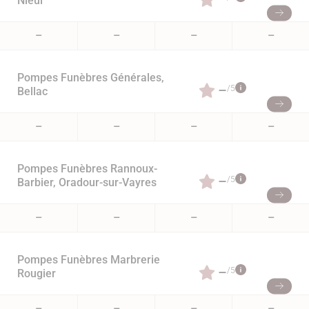
Nieul
–
–
–
–
Pompes Funèbres Générales,
–
/5
Bellac
–
–
–
–
Pompes Funèbres Rannoux-
–
/5
Barbier, Oradour-sur-Vayres
–
–
–
–
Pompes Funèbres Marbrerie
–
/5
Rougier
–
–
–
–