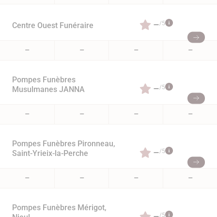
–
/5
Centre Ouest Funéraire
–
–
–
–
Pompes Funèbres
–
/5
Musulmanes JANNA
–
–
–
–
Pompes Funèbres Pironneau,
–
/5
Saint-Yrieix-la-Perche
–
–
–
–
Pompes Funèbres Mérigot,
–
/5