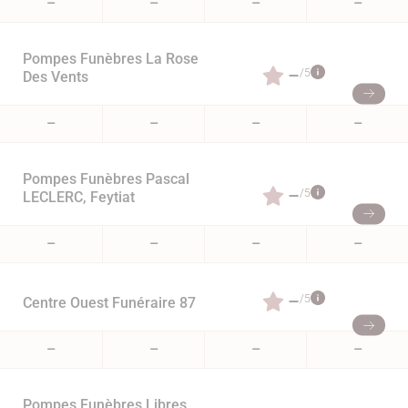
–
–
–
–
Pompes Funèbres La Rose
–
/5
Des Vents
–
–
–
–
Pompes Funèbres Pascal
–
/5
LECLERC, Feytiat
–
–
–
–
–
/5
Centre Ouest Funéraire 87
–
–
–
–
Pompes Funèbres Libres