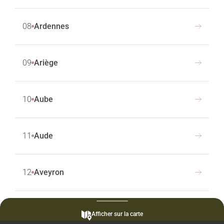
08
Ardennes
09
Ariège
10
Aube
11
Aude
12
Aveyron
13
Bouches-du-Rhône
Afficher sur la carte