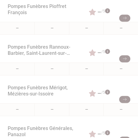
Pompes Funèbres Pioffret
–
/5
François
–
–
–
–
Pompes Funèbres Rannoux-
–
/5
Barbier, Saint-Laurent-sur-
Gorre
–
–
–
–
Pompes Funèbres Mérigot,
–
/5
Mézières-sur-Issoire
–
–
–
–
Pompes Funèbres Générales,
–
/5
Panazol