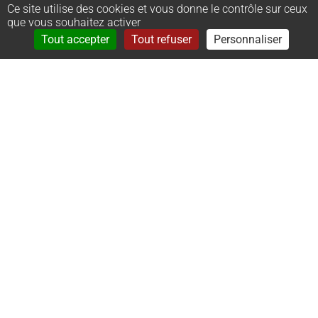
Ce site utilise des cookies et vous donne le contrôle sur ceux
que vous souhaitez activer
14
Calvados
Rechercher
Menu
Tout accepter
Tout refuser
Personnaliser
15
Cantal
16
Charente
17
Charente-Maritime
18
Cher
19
Corrèze