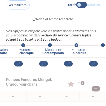
48 résultats
Tarifs
Notation
Réinitialiser ma recherche
Nos équipes listent pour vous les professionnels funéraires pour
vous accompagner dans
le choix du service funéraire le plus
adapté à vos besoins et à votre budget.
ation
Monument
Monument
Monument
raire
classique
Contemporain
cinéraire
Pompes Funèbres Mérigot,
–
/5
Oradour-sur-Glane
–
–
–
–