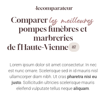
Aller
Panneau de gestion des cookies
directement
au
les meilleures
contenu
Comparer
pompes funèbres et
marbreries
de l’Haute-Vienne
87
Lorem ipsum dolor sit amet consectetur. In nec
est nunc ornare. Scelerisque sed in id mauris nisl
ullamcorper diam nibh. Ut cras
pharetra nisi eu
justo
. Sollicitudin ultricies scelerisque mauris
eleifend vulputate tellus neque
aliquam
.