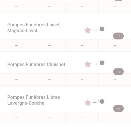
–
–
–
–
Pompes Funèbres Loisel,
–
/5
Magnac-Laval
–
–
–
–
–
/5
Pompes Funèbres Choisnet
–
–
–
–
Pompes Funèbres Libres
–
/5
Lavergne-Conche
–
–
–
–