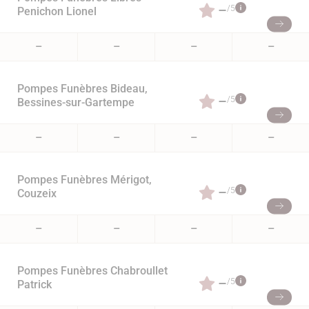
–
/5
Penichon Lionel
–
–
–
–
Pompes Funèbres Bideau,
–
/5
Bessines-sur-Gartempe
–
–
–
–
Pompes Funèbres Mérigot,
–
/5
Couzeix
–
–
–
–
Pompes Funèbres Chabroullet
–
/5
Patrick