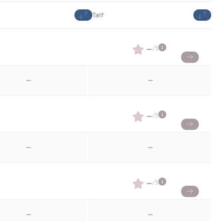
Tarif
–
/5
–
–
–
/5
–
–
–
/5
–
–