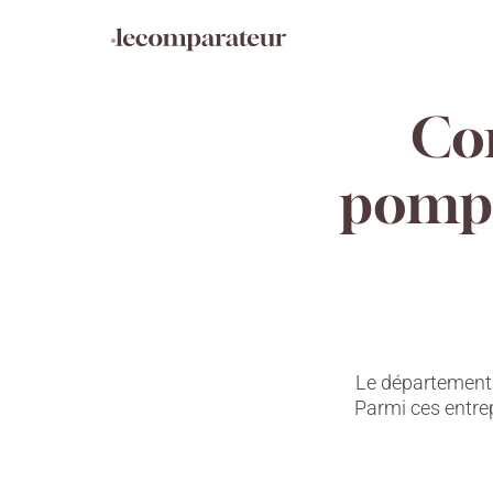
Aller
Panneau de gestion des cookies
directement
au
contenu
Co
pompe
Le département 
Parmi ces entre