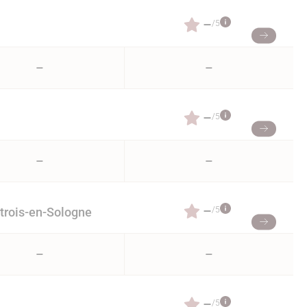
–
/5
–
–
–
/5
–
–
–
/5
trois-en-Sologne
–
–
–
/5