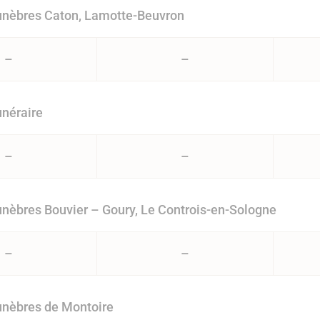
nèbres Caton, Lamotte-Beuvron
–
–
néraire
–
–
èbres Bouvier – Goury, Le Controis-en-Sologne
–
–
nèbres de Montoire