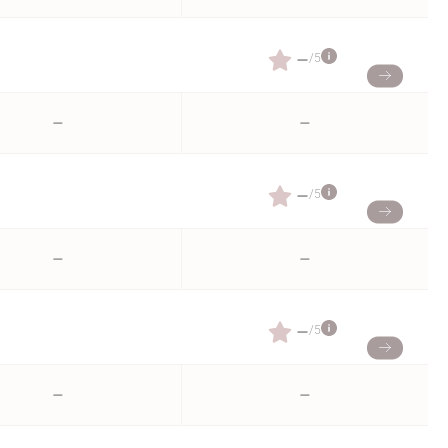
–
/5
–
–
–
/5
–
–
–
/5
–
–