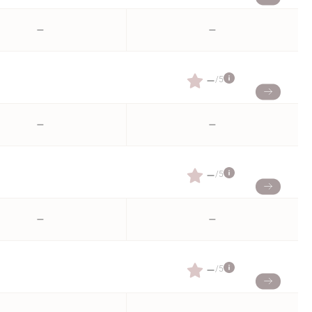
–
–
–
/5
–
–
–
/5
–
–
–
/5