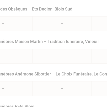
des Obsèques – Ets Dedion, Blois Sud
–
–
èbres Maison Martin – Tradition funeraire, Vineuil
–
–
èbres Anémone Sibottier – Le Choix Funéraire, Le Con
–
–
nèbres PFG, Blois