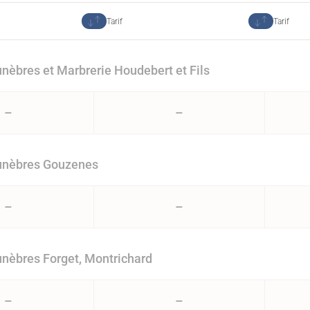
Tarif
Tarif
èbres et Marbrerie Houdebert et Fils
–
–
nèbres Gouzenes
–
–
nèbres Forget, Montrichard
–
–