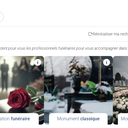
Réinitialiser ma rec
istent pour vous les professionnels funéraires pour vous accompagner dans
ation
funéraire
Monument
classique
Mo