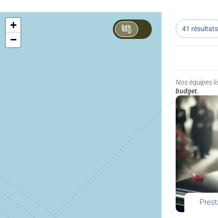
+
41 résultats
−
Nos équipes l
budget.
Prest