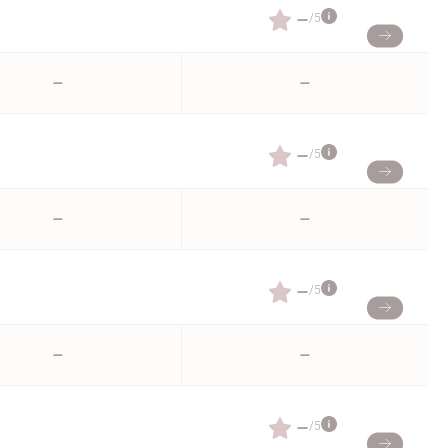
–
/5
–
–
–
/5
–
–
–
/5
–
–
–
/5