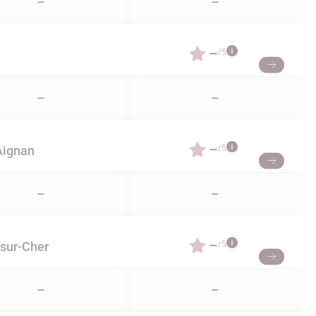
–
–
–
/5
–
–
–
/5
Aignan
–
–
–
/5
-sur-Cher
–
–