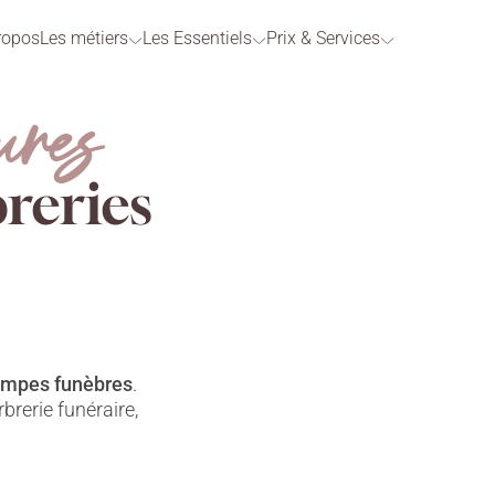
ropos
Les métiers
Les Essentiels
Prix & Services
ures
reries
pompes funèbres
.
rerie funéraire,