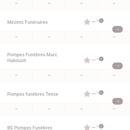
–
–
–
–
–
/5
Mézenc Funéraires
–
–
–
–
Pompes Funèbres Marc
–
/5
Habouzit
–
–
–
–
–
/5
Pompes funèbres Tence
–
–
–
–
–
/5
BS Pompes Funèbres