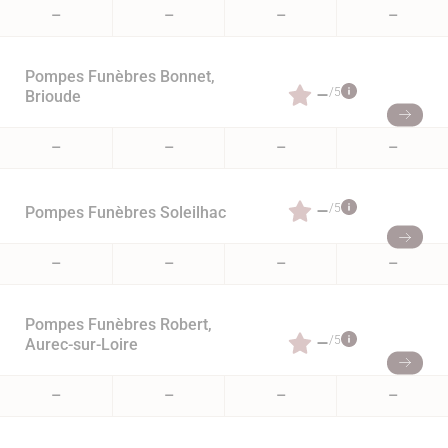
–
–
–
–
Pompes Funèbres Bonnet,
–
/5
Brioude
–
–
–
–
–
/5
Pompes Funèbres Soleilhac
–
–
–
–
Pompes Funèbres Robert,
–
/5
Aurec-sur-Loire
–
–
–
–