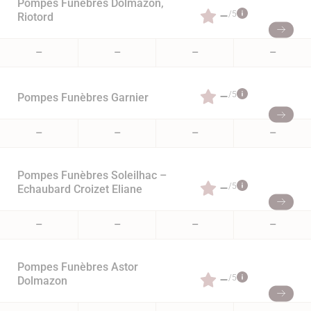
Pompes Funèbres Dolmazon,
–
/5
Riotord
–
–
–
–
–
/5
Pompes Funèbres Garnier
–
–
–
–
Pompes Funèbres Soleilhac –
–
/5
Echaubard Croizet Eliane
–
–
–
–
Pompes Funèbres Astor
–
/5
Dolmazon