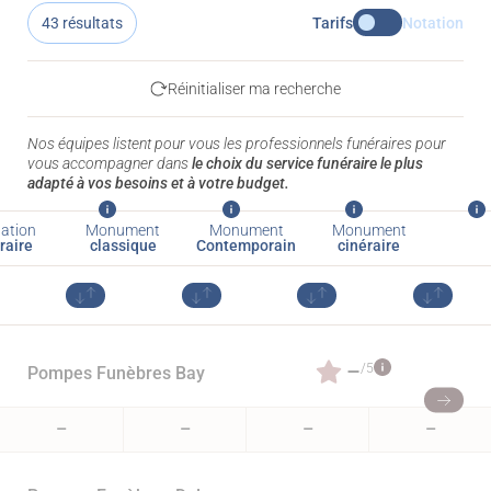
43 résultats
Tarifs
Notation
Réinitialiser ma recherche
Nos équipes listent pour vous les professionnels funéraires pour
vous accompagner dans
le choix du service funéraire le plus
adapté à vos besoins et à votre budget.
ation
Monument
Monument
Monument
raire
classique
Contemporain
cinéraire
–
/5
Pompes Funèbres Bay
–
–
–
–