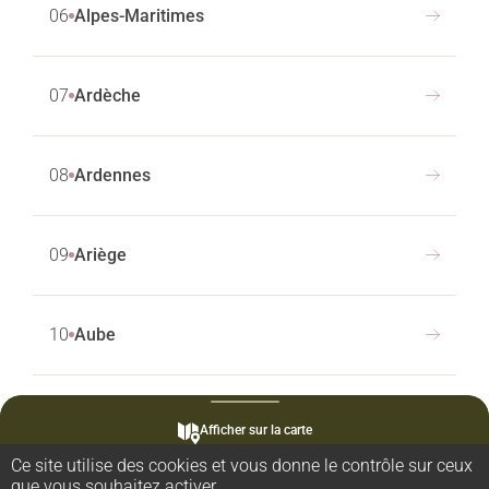
06
Alpes-Maritimes
07
Ardèche
08
Ardennes
09
Ariège
10
Aube
11
Aude
Afficher sur la carte
Ce site utilise des cookies et vous donne le contrôle sur ceux
que vous souhaitez activer