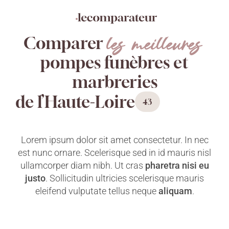
Aller
Panneau de gestion des cookies
directement
au
les meilleures
contenu
Comparer
pompes funèbres et
marbreries
de l’Haute-Loire
43
Lorem ipsum dolor sit amet consectetur. In nec
est nunc ornare. Scelerisque sed in id mauris nisl
ullamcorper diam nibh. Ut cras
pharetra nisi eu
justo
. Sollicitudin ultricies scelerisque mauris
eleifend vulputate tellus neque
aliquam
.