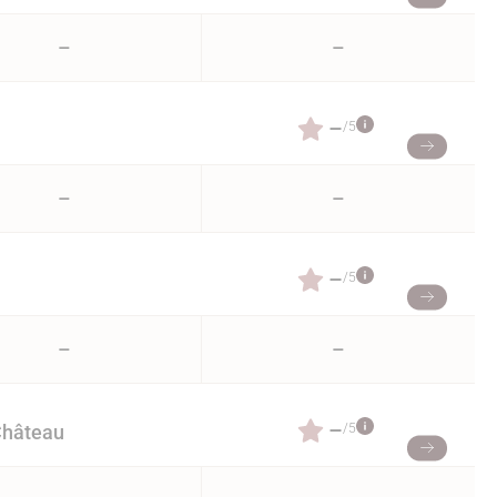
–
–
–
/5
–
–
–
/5
–
–
–
/5
Château