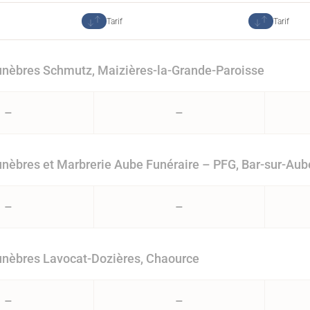
Tarif
Tarif
nèbres Schmutz, Maizières-la-Grande-Paroisse
–
–
èbres et Marbrerie Aube Funéraire – PFG, Bar-sur-Aub
–
–
nèbres Lavocat-Dozières, Chaource
–
–