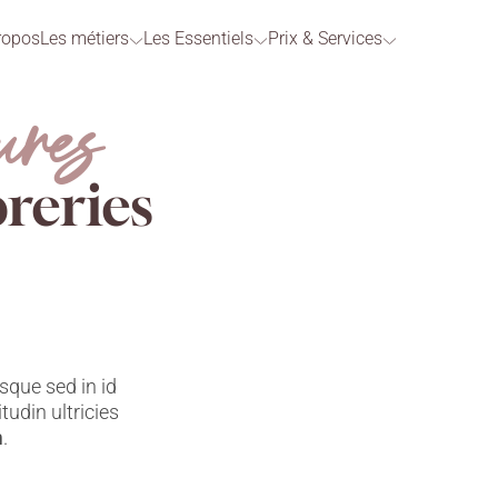
ropos
Les métiers
Les Essentiels
Prix & Services
ures
reries
sque sed in id
citudin ultricies
m
.