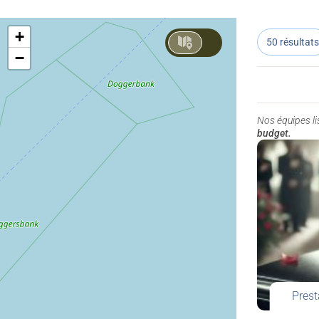
+
50 résultats
−
Nos équipes l
budget.
Prest