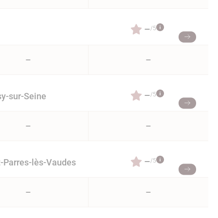
–
/5
–
–
–
/5
sy-sur-Seine
–
–
–
/5
t-Parres-lès-Vaudes
–
–