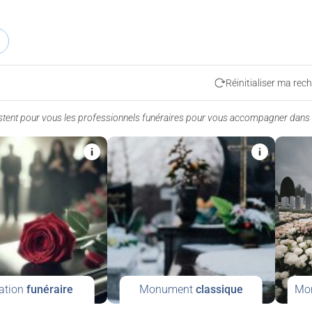
Réinitialiser ma rec
istent pour vous les professionnels funéraires pour vous accompagner dans
ation
funéraire
Monument
classique
Mo