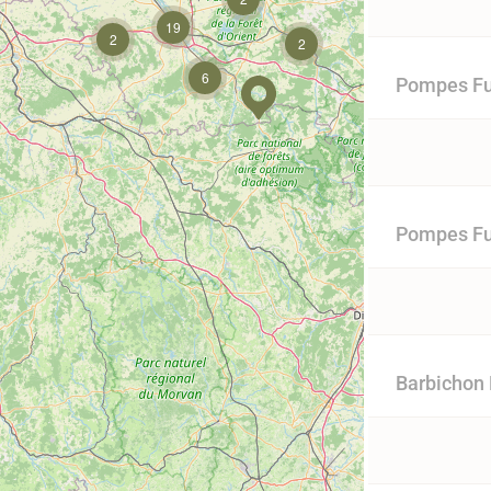
19
2
2
6
Pompes Fun
Pompes Fu
Barbichon