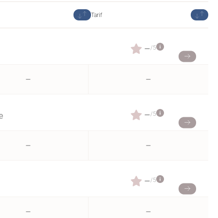
Tarif
–
/5
–
–
–
/5
e
–
–
–
/5
–
–