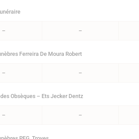
unéraire
–
–
nèbres Ferreira De Moura Robert
–
–
des Obsèques – Ets Jecker Dentz
–
–
nèbres PFG, Troyes