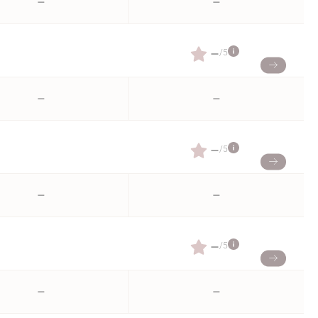
–
–
–
/5
–
–
–
/5
–
–
–
/5
–
–