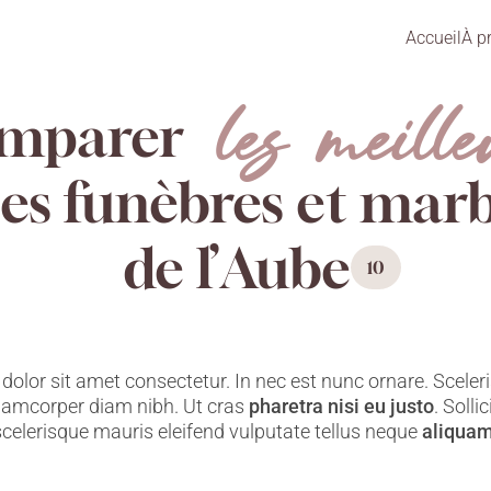
Accueil
À p
les meille
mparer
s funèbres et marb
de l’Aube
10
olor sit amet consectetur. In nec est nunc ornare. Sceleri
llamcorper diam nibh. Ut cras
pharetra nisi eu justo
. Solli
scelerisque mauris eleifend vulputate tellus neque
aliqua