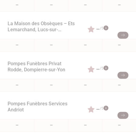
–
–
–
–
La Maison des Obsèques – Ets
–
/5
Lemarchand, Lucs-sur-
Boulogne
–
–
–
–
Pompes Funèbres Privat
–
/5
Rodde, Dompierre-sur-Yon
–
–
–
–
Pompes Funèbres Services
–
/5
Andriot
–
–
–
–