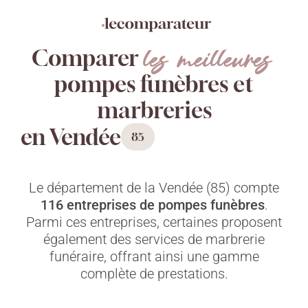
Aller
Panneau de gestion des cookies
directement
au
les meilleures
contenu
Comparer
pompes funèbres et
marbreries
en Vendée
85
Le département de la Vendée (85) compte
116
entreprises de pompes funèbres
.
Parmi ces entreprises, certaines proposent
également des services de marbrerie
funéraire, offrant ainsi une gamme
complète de prestations.