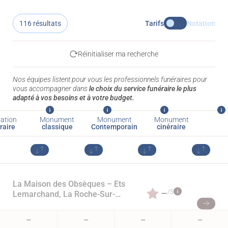
116 résultats
Tarifs
Notation
Réinitialiser ma recherche
Nos équipes listent pour vous les professionnels funéraires pour
vous accompagner dans
le choix du service funéraire le plus
adapté à vos besoins et à votre budget.
ation
Monument
Monument
Monument
raire
classique
Contemporain
cinéraire
La Maison des Obsèques – Ets
–
/5
Lemarchand, La Roche-Sur-
Yon
–
–
–
–