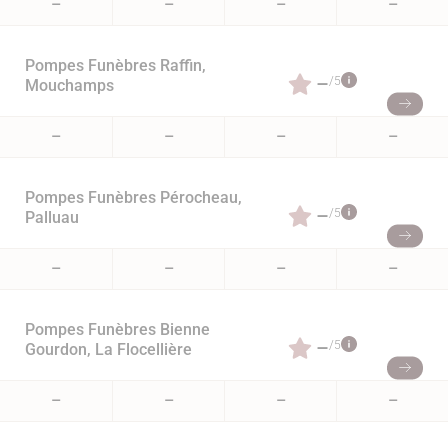
–
–
–
–
Pompes Funèbres Raffin,
–
/5
Mouchamps
–
–
–
–
Pompes Funèbres Pérocheau,
–
/5
Palluau
–
–
–
–
Pompes Funèbres Bienne
–
/5
Gourdon, La Flocellière
–
–
–
–