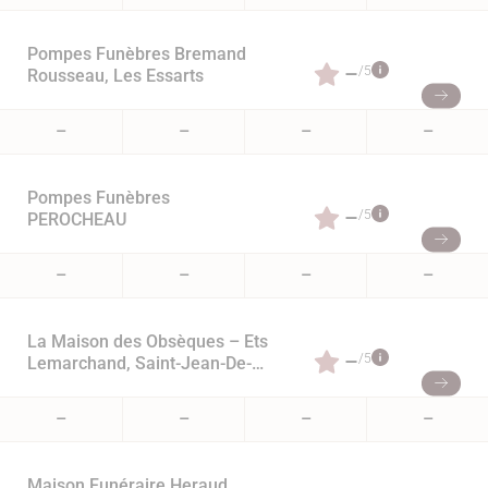
Pompes Funèbres Bremand
–
/5
Rousseau, Les Essarts
–
–
–
–
Pompes Funèbres
–
/5
PEROCHEAU
–
–
–
–
La Maison des Obsèques – Ets
–
/5
Lemarchand, Saint-Jean-De-
Monts
–
–
–
–
Maison Funéraire Heraud,