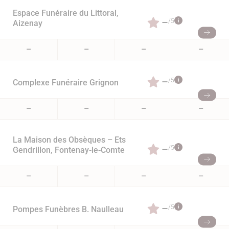
Espace Funéraire du Littoral,
–
/5
Aizenay
–
–
–
–
–
/5
Complexe Funéraire Grignon
–
–
–
–
La Maison des Obsèques – Ets
–
/5
Gendrillon, Fontenay-le-Comte
–
–
–
–
–
/5
Pompes Funèbres B. Naulleau