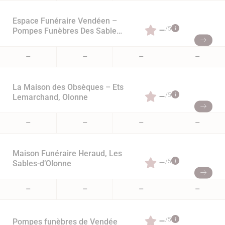
Espace Funéraire Vendéen –
–
/5
Pompes Funèbres Des Sables
d’Olonne
–
–
–
–
La Maison des Obsèques – Ets
–
/5
Lemarchand, Olonne
–
–
–
–
Maison Funéraire Heraud, Les
–
/5
Sables-d’Olonne
–
–
–
–
–
/5
Pompes funèbres de Vendée