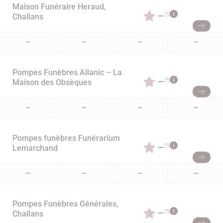
Maison Funéraire Heraud,
–
/5
Challans
–
–
–
–
Pompes Funèbres Allanic – La
–
/5
Maison des Obsèques
–
–
–
–
Pompes funèbres Funérarium
–
/5
Lemarchand
–
–
–
–
Pompes Funèbres Générales,
–
/5
Challans