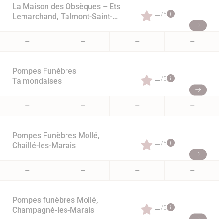
La Maison des Obsèques – Ets
–
/5
Lemarchand, Talmont-Saint-
Hilaire
–
–
–
–
Pompes Funèbres
–
/5
Talmondaises
–
–
–
–
Pompes Funèbres Mollé,
–
/5
Chaillé-les-Marais
–
–
–
–
Pompes funèbres Mollé,
–
/5
Champagné-les-Marais