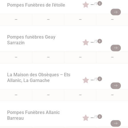
–
/5
Pompes Funèbres de l’étoile
–
–
–
–
Pompes funèbres Geay
–
/5
Sarrazin
–
–
–
–
La Maison des Obsèques – Ets
–
/5
Allanic, La Garnache
–
–
–
–
Pompes Funèbres Allanic
–
/5
Barreau