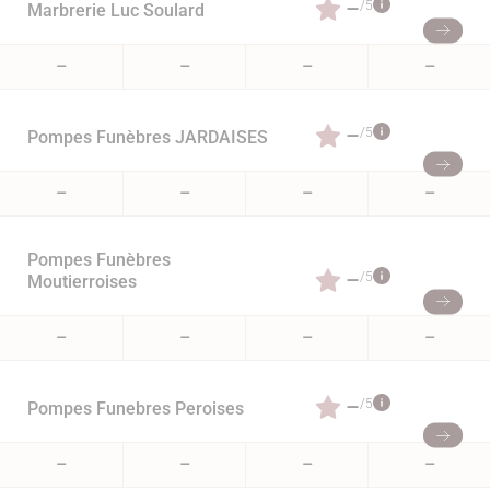
–
/5
Marbrerie Luc Soulard
–
–
–
–
–
/5
Pompes Funèbres JARDAISES
–
–
–
–
Pompes Funèbres
–
/5
Moutierroises
–
–
–
–
–
/5
Pompes Funebres Peroises
–
–
–
–