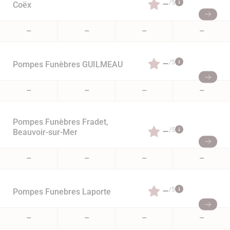
–
/5
Coëx
–
–
–
–
–
/5
Pompes Funèbres GUILMEAU
–
–
–
–
Pompes Funèbres Fradet,
–
/5
Beauvoir-sur-Mer
–
–
–
–
–
/5
Pompes Funebres Laporte
–
–
–
–