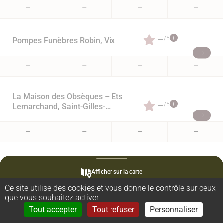
–
–
–
–
–
/5
Pompes Funèbres Robin, Vix
–
–
–
–
La Maison des Obsèques – Ets
–
/5
Lemarchand, Saint-Gilles-
Croix-de-Vie
–
–
–
–
Maison Funéraire Heraud,
–
/5
Saint-Gilles-Croix-de-Vie
Afficher sur la carte
Ce site utilise des cookies et vous donne le contrôle sur ceux
–
–
–
–
que vous souhaitez activer
Rechercher
Menu
Tout accepter
Tout refuser
Personnaliser