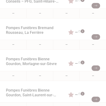
–
/5
Conseils – PFG, Saint-Hilaire-
de-Riez
–
–
–
–
Pompes Funèbres Bremand
–
/5
Rousseau, La Ferrière
–
–
–
–
Pompes Funèbres Bienne
–
/5
Gourdon, Mortagne-sur-Sèvre
–
–
–
–
Pompes Funèbres Bienne
–
/5
Gourdon, Saint-Laurent-sur-
Sèvre