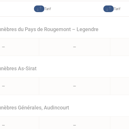
Tarif
Tarif
nèbres du Pays de Rougemont – Legendre
–
–
nèbres As-Sirat
–
–
nèbres Générales, Audincourt
–
–