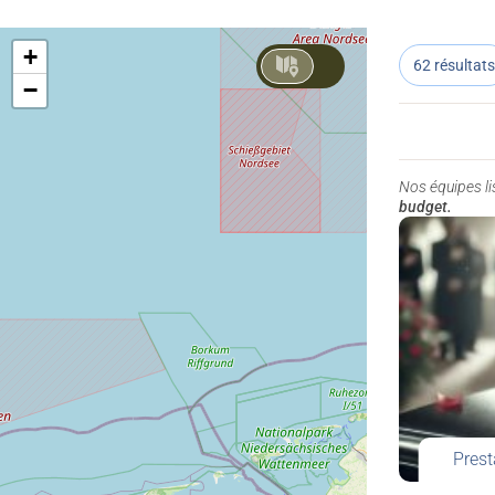
+
62 résultats
−
Nos équipes l
budget.
Prest