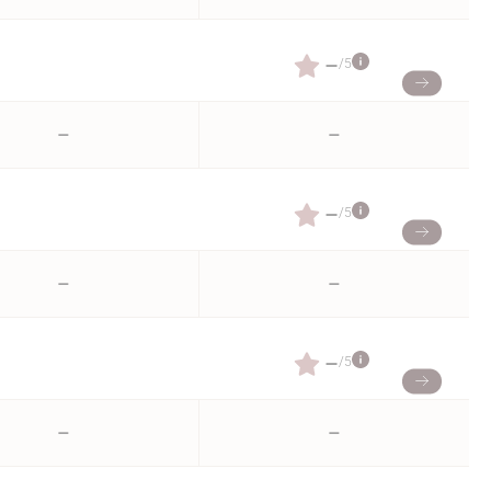
–
/5
–
–
–
/5
–
–
–
/5
–
–