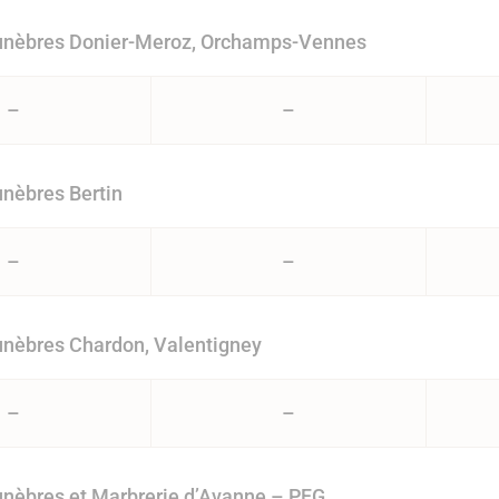
nèbres Donier-Meroz, Orchamps-Vennes
–
–
nèbres Bertin
–
–
nèbres Chardon, Valentigney
–
–
nèbres et Marbrerie d’Avanne – PFG