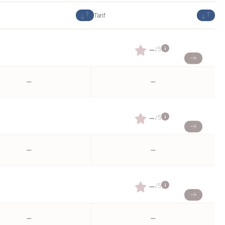
Tarif
–
/5
–
–
–
/5
–
–
–
/5
–
–