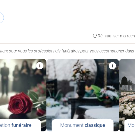
Réinitialiser ma rec
istent pour vous les professionnels funéraires pour vous accompagner dans
ation
funéraire
Monument
classique
Mo