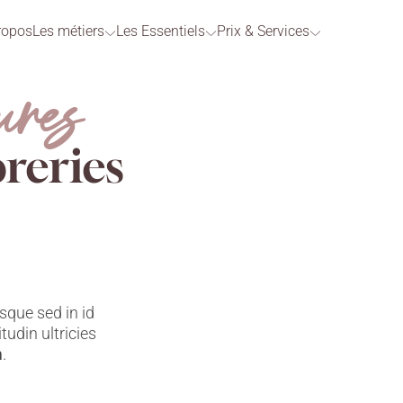
ropos
Les métiers
Les Essentiels
Prix & Services
ures
reries
sque sed in id
citudin ultricies
m
.