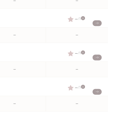
–
–
–
/5
–
–
–
/5
–
–
–
/5
–
–