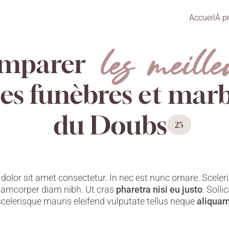
Accueil
À p
les meille
mparer
s funèbres et marb
du Doubs
25
olor sit amet consectetur. In nec est nunc ornare. Sceleri
llamcorper diam nibh. Ut cras
pharetra nisi eu justo
. Solli
scelerisque mauris eleifend vulputate tellus neque
aliqua