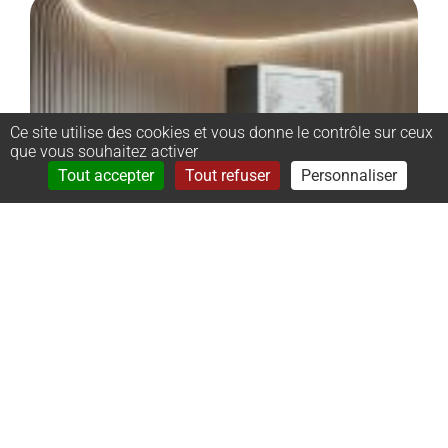
Ce site utilise des cookies et vous donne le contrôle sur ceux
que vous souhaitez activer
Rechercher
Menu
Tout accepter
Tout refuser
Personnaliser
–
Monument
cinéraire