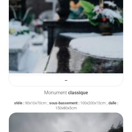
–
Monument
classique
stèle :
90x10x70cm ;
sous-bassement :
100x200x15cm ;
dalle :
150x80x5cm