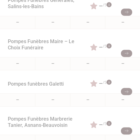
Pompes Funèbres Générales,
–
/5
Salins-les-Bains
–
–
–
–
Pompes Funèbres Maire – Le
–
/5
Choix Funéraire
–
–
–
–
–
/5
Pompes funèbres Galetti
–
–
–
–
Pompes Funèbres Marbrerie
–
/5
Tanier, Asnans-Beauvoisin