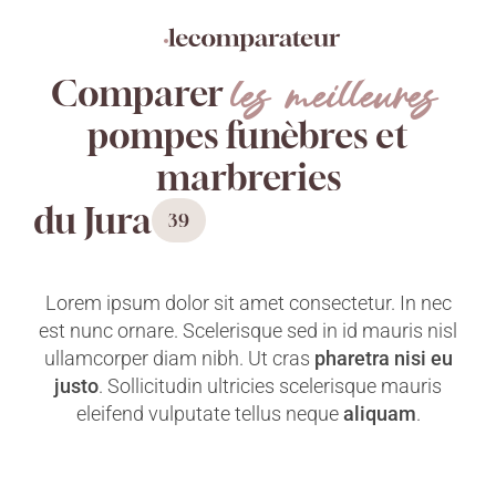
Aller
Panneau de gestion des cookies
directement
au
les meilleures
contenu
Comparer
pompes funèbres et
marbreries
du Jura
39
Lorem ipsum dolor sit amet consectetur. In nec
est nunc ornare. Scelerisque sed in id mauris nisl
ullamcorper diam nibh. Ut cras
pharetra nisi eu
justo
. Sollicitudin ultricies scelerisque mauris
eleifend vulputate tellus neque
aliquam
.