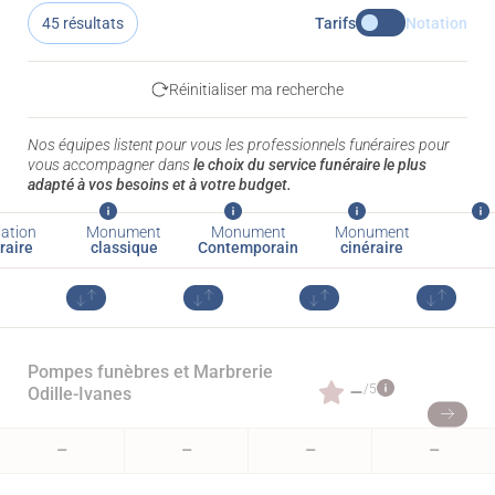
45 résultats
Tarifs
Notation
Réinitialiser ma recherche
Nos équipes listent pour vous les professionnels funéraires pour
vous accompagner dans
le choix du service funéraire le plus
adapté à vos besoins et à votre budget.
ation
Monument
Monument
Monument
raire
classique
Contemporain
cinéraire
Pompes funèbres et Marbrerie
–
/5
Odille-Ivanes
–
–
–
–