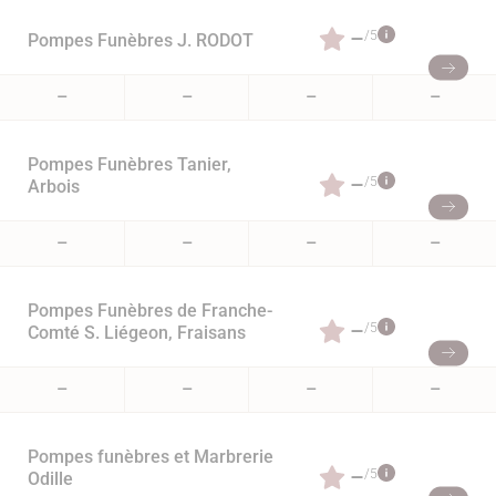
–
/5
Pompes Funèbres J. RODOT
–
–
–
–
Pompes Funèbres Tanier,
–
/5
Arbois
–
–
–
–
Pompes Funèbres de Franche-
–
/5
Comté S. Liégeon, Fraisans
–
–
–
–
Pompes funèbres et Marbrerie
–
/5
Odille