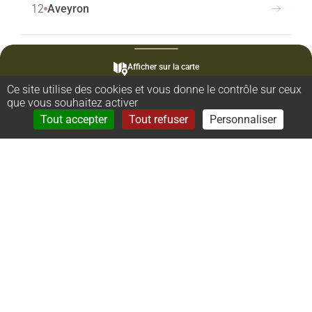
12
Aveyron
13
Bouches-du-Rhône
Afficher sur la carte
Ce site utilise des cookies et vous donne le contrôle sur ceux
que vous souhaitez activer
14
Calvados
Rechercher
Menu
Tout accepter
Tout refuser
Personnaliser
15
Cantal
16
Charente
17
Charente-Maritime