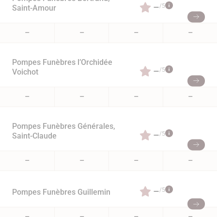
–
/5
Saint-Amour
–
–
–
–
Pompes Funèbres l’Orchidée
–
/5
Voichot
–
–
–
–
Pompes Funèbres Générales,
–
/5
Saint-Claude
–
–
–
–
–
/5
Pompes Funèbres Guillemin
–
–
–
–