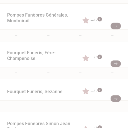
Pompes Funèbres Générales,
–
/5
Montmirail
–
–
–
–
Fourquet Funeris, Fère-
–
/5
Champenoise
–
–
–
–
–
/5
Fourquet Funeris, Sézanne
–
–
–
–
Pompes Funèbres Simon Jean