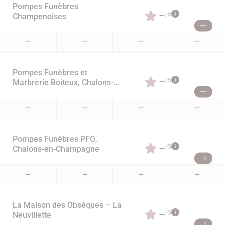
Pompes Funèbres
–
/5
Champenoises
–
–
–
–
Pompes Funèbres et
–
/5
Marbrerie Boiteux, Chalons-
en-Champagne
–
–
–
–
Pompes Funèbres PFG,
–
/5
Chalons-en-Champagne
–
–
–
–
La Maison des Obsèques – La
–
/5
Neuvillette