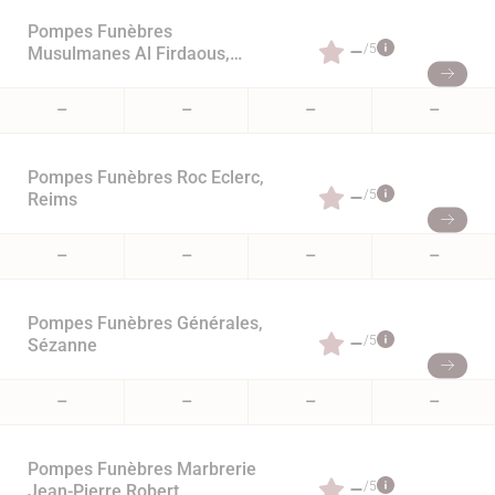
Pompes Funèbres
–
/5
Musulmanes Al Firdaous,
Reims
–
–
–
–
Pompes Funèbres Roc Eclerc,
–
/5
Reims
–
–
–
–
Pompes Funèbres Générales,
–
/5
Sézanne
–
–
–
–
Pompes Funèbres Marbrerie
–
/5
Jean-Pierre Robert