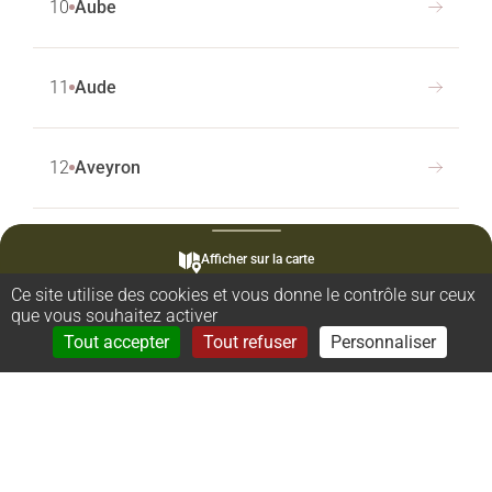
10
Aube
11
Aude
12
Aveyron
13
Bouches-du-Rhône
Afficher sur la carte
Ce site utilise des cookies et vous donne le contrôle sur ceux
que vous souhaitez activer
14
Calvados
Rechercher
Menu
Tout accepter
Tout refuser
Personnaliser
15
Cantal
16
Charente