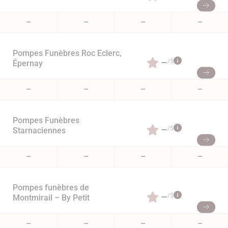
–
–
–
–
Pompes Funèbres Roc Eclerc,
–
/5
Épernay
–
–
–
–
Pompes Funèbres
–
/5
Starnaciennes
–
–
–
–
Pompes funèbres de
–
/5
Montmirail – By Petit
–
–
–
–