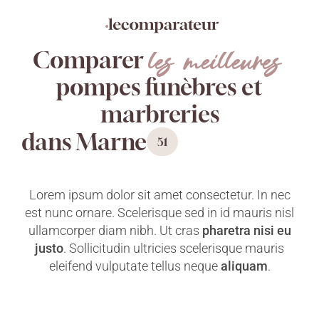
Aller
Panneau de gestion des cookies
directement
au
les meilleures
contenu
Comparer
pompes funèbres et
marbreries
dans Marne
51
Lorem ipsum dolor sit amet consectetur. In nec
est nunc ornare. Scelerisque sed in id mauris nisl
ullamcorper diam nibh. Ut cras
pharetra nisi eu
justo
. Sollicitudin ultricies scelerisque mauris
eleifend vulputate tellus neque
aliquam
.