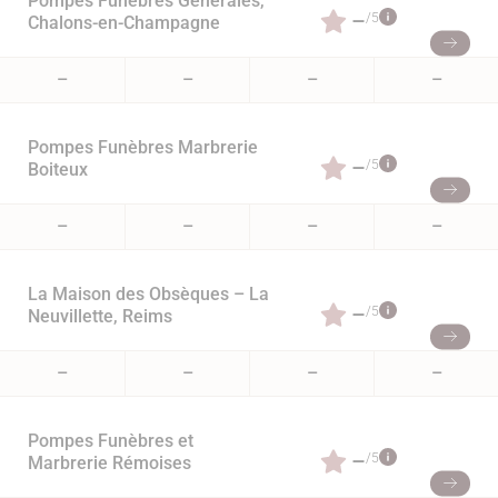
Pompes Funèbres Générales,
–
/5
Chalons-en-Champagne
–
–
–
–
Pompes Funèbres Marbrerie
–
/5
Boiteux
–
–
–
–
La Maison des Obsèques – La
–
/5
Neuvillette, Reims
–
–
–
–
Pompes Funèbres et
–
/5
Marbrerie Rémoises