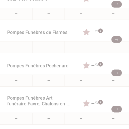
–
–
–
–
–
/5
Pompes Funèbres de Fismes
–
–
–
–
–
/5
Pompes Funèbres Pechenard
–
–
–
–
Pompes Funèbres Art
–
/5
funéraire Favre, Chalons-en-
Champagne
–
–
–
–