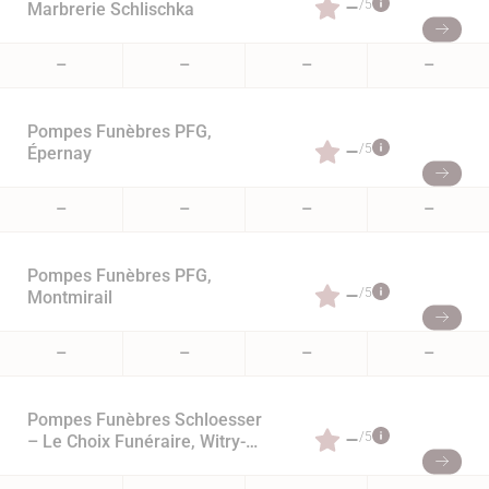
–
/5
Marbrerie Schlischka
–
–
–
–
Pompes Funèbres PFG,
–
/5
Épernay
–
–
–
–
Pompes Funèbres PFG,
–
/5
Montmirail
–
–
–
–
Pompes Funèbres Schloesser
–
/5
– Le Choix Funéraire, Witry-
lès-Reims