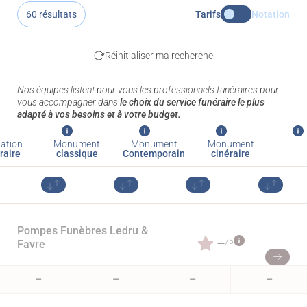
60 résultats
Tarifs
Notation
Réinitialiser ma recherche
Nos équipes listent pour vous les professionnels funéraires pour
vous accompagner dans
le choix du service funéraire le plus
adapté à vos besoins et à votre budget.
ation
Monument
Monument
Monument
raire
classique
Contemporain
cinéraire
Pompes Funèbres Ledru &
–
/5
Favre
–
–
–
–