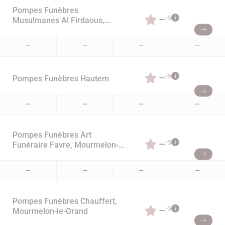
Pompes Funèbres
–
/5
Musulmanes Al Firdaous,
Cormontreuil
–
–
–
–
–
/5
Pompes Funèbres Hautem
–
–
–
–
Pompes Funèbres Art
–
/5
Funéraire Favre, Mourmelon-
le-Grand
–
–
–
–
Pompes Funèbres Chauffert,
–
/5
Mourmelon-le-Grand