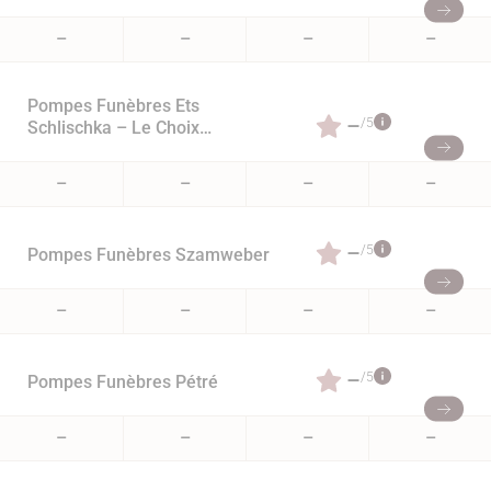
–
–
–
–
Pompes Funèbres Ets
–
/5
Schlischka – Le Choix
Funéraire
–
–
–
–
–
/5
Pompes Funèbres Szamweber
–
–
–
–
–
/5
Pompes Funèbres Pétré
–
–
–
–