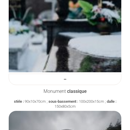
–
Monument
classique
stèle :
90x10x70cm ;
sous-bassement :
100x200x15cm ;
dalle :
150x80x5cm