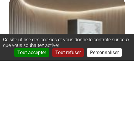
Ce site utilise des cookies et vous donne le contrôle sur ceux
que vous souhaitez activer
Rechercher
Menu
Tout accepter
Tout refuser
Personnaliser
–
Monument
cinéraire