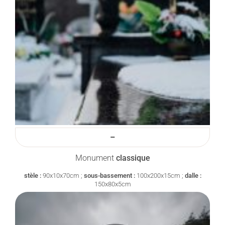
–
Monument
classique
stèle :
90x10x70cm ;
sous-bassement :
100x200x15cm ;
dalle :
150x80x5cm