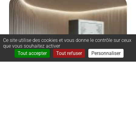
Ce site utilise des cookies et vous donne le contrôle sur ceux
que vous souhaitez activer
Rechercher
Menu
Tout accepter
Tout refuser
Personnaliser
–
Monument
cinéraire