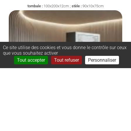
tombale :
100x200x12cm ;
stèle :
90x10x75cm
Ce site utilise des cookies et vous donne le contrôle sur ceux
que vous souhaitez activer
Rechercher
Menu
Tout accepter
Tout refuser
Personnaliser
–