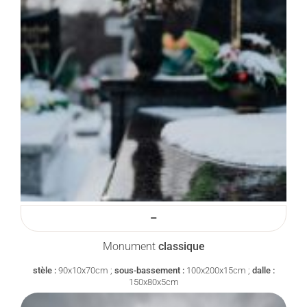
–
Monument
classique
stèle :
90x10x70cm ;
sous-bassement :
100x200x15cm ;
dalle :
150x80x5cm