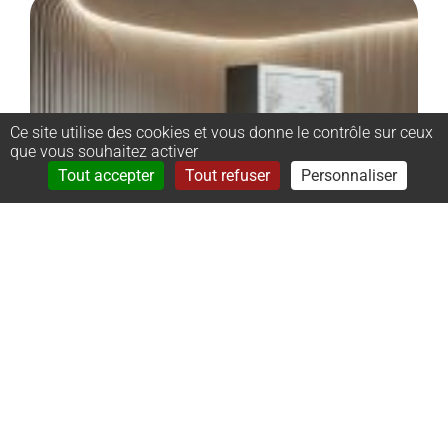
Ce site utilise des cookies et vous donne le contrôle sur ceux
que vous souhaitez activer
Rechercher
Menu
Tout accepter
Tout refuser
Personnaliser
–
Monument
cinéraire