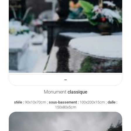
–
Monument
classique
stèle :
90x10x70cm ;
sous-bassement :
100x200x15cm ;
dalle :
150x80x5cm