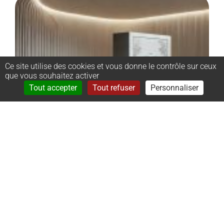
Ce site utilise des cookies et vous donne le contrôle sur ceux
que vous souhaitez activer
Rechercher
Menu
Tout accepter
Tout refuser
Personnaliser
–
Monument
cinéraire