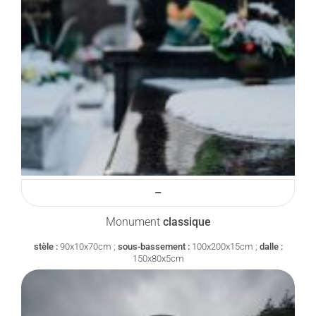
–
Monument
classique
stèle :
90x10x70cm ;
sous-bassement :
100x200x15cm ;
dalle :
150x80x5cm