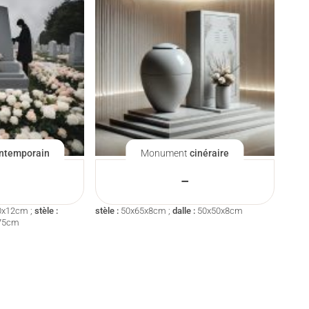
ntemporain
Monument
cinéraire
–
0x12cm ;
stèle :
stèle :
50x65x8cm ;
dalle :
50x50x8cm
75cm