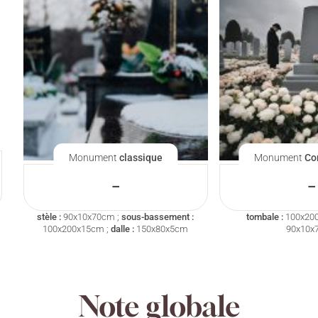
Monument
classique
Monument
Co
–
–
stèle :
90x10x70cm ;
sous-bassement :
tombale :
100x20
100x200x15cm ;
dalle :
150x80x5cm
90x10x
Note globale