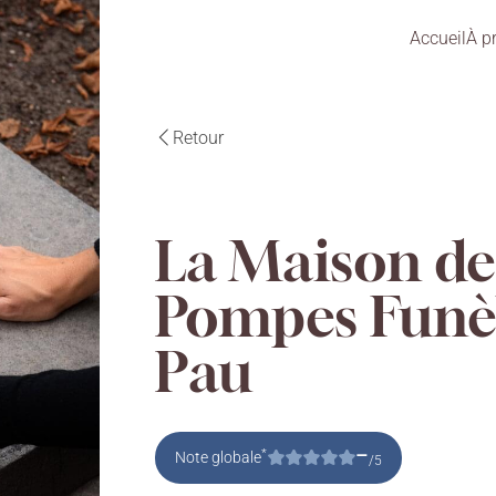
Accueil
À p
Retour
La Maison de
Pompes Funèb
Pau
–
*
Note globale
/5