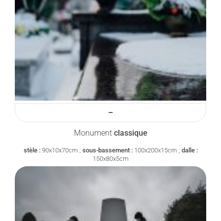
–
Monument
classique
stèle :
90x10x70cm ;
sous-bassement :
100x200x15cm ;
dalle :
150x80x5cm