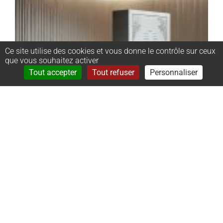
Ce site utilise des cookies et vous donne le contrôle sur ceux
que vous souhaitez activer
Rechercher
Menu
Tout accepter
Tout refuser
Personnaliser
–
Monument
cinéraire
stèle :
50x65x8cm ;
dalle :
50x50x8cm