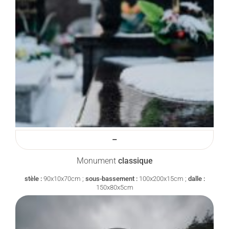
–
Monument
classique
stèle :
90x10x70cm ;
sous-bassement :
100x200x15cm ;
dalle :
150x80x5cm