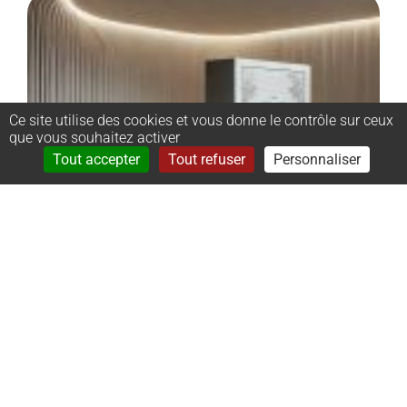
Ce site utilise des cookies et vous donne le contrôle sur ceux
que vous souhaitez activer
Rechercher
Menu
Tout accepter
Tout refuser
Personnaliser
–
Monument
cinéraire