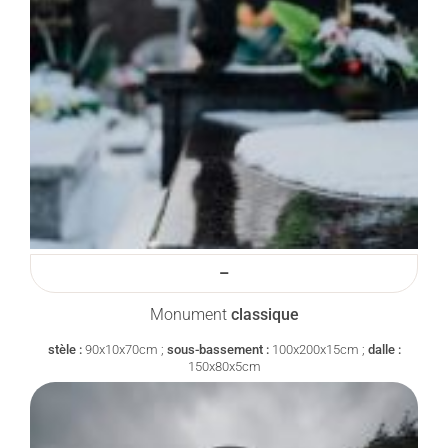
–
Monument
classique
stèle :
90x10x70cm ;
sous-bassement :
100x200x15cm ;
dalle :
150x80x5cm