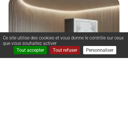
Ce site utilise des cookies et vous donne le contrôle sur ceux
que vous souhaitez activer
Rechercher
Menu
Tout accepter
Tout refuser
Personnaliser
–
Monument
cinéraire