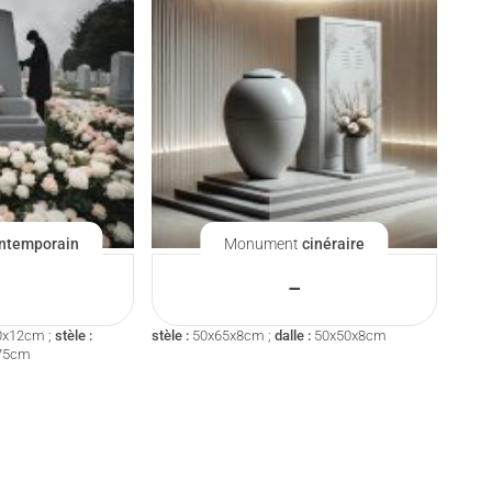
ntemporain
Monument
cinéraire
–
0x12cm ;
stèle :
stèle :
50x65x8cm ;
dalle :
50x50x8cm
75cm