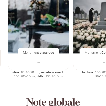
Monument
classique
Monument
Co
–
–
stèle :
90x10x70cm ;
sous-bassement :
tombale :
100x20
100x200x15cm ;
dalle :
150x80x5cm
90x10x
Note globale