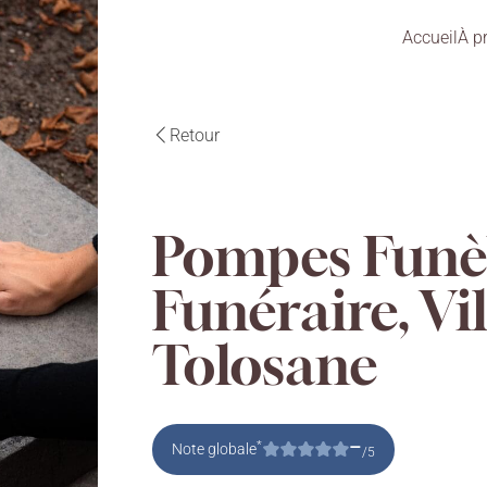
Accueil
À p
Retour
Pompes Funè
Funéraire, Vi
Tolosane
–
*
Note globale
/5