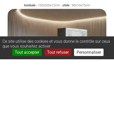
tombale :
100x200x12cm ;
stèle :
90x10x75cm
Ce site utilise des cookies et vous donne le contrôle sur ceux
que vous souhaitez activer
Rechercher
Menu
Tout accepter
Tout refuser
Personnaliser
–