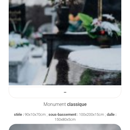
–
Monument
classique
stèle :
90x10x70cm ;
sous-bassement :
100x200x15cm ;
dalle :
150x80x5cm