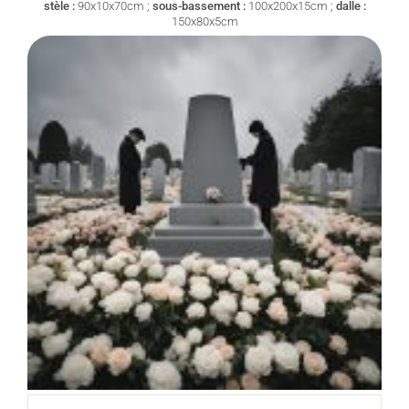
stèle :
90x10x70cm ;
sous-bassement :
100x200x15cm ;
dalle :
150x80x5cm