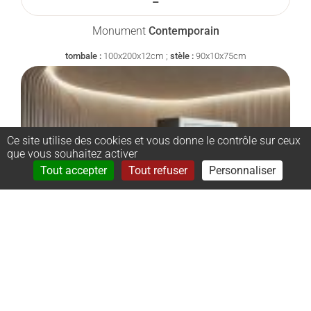
–
Monument
Contemporain
tombale :
100x200x12cm ;
stèle :
90x10x75cm
Ce site utilise des cookies et vous donne le contrôle sur ceux
que vous souhaitez activer
Rechercher
Menu
Tout accepter
Tout refuser
Personnaliser