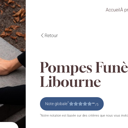
Accueil
À p
Retour
Pompes Funèb
Libourne
–
*
Note globale
/5
*
Notre notation est basée sur des critères que nous vous invit