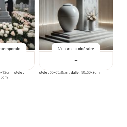
ntemporain
Monument
cinéraire
–
0x12cm ;
stèle :
stèle :
50x65x8cm ;
dalle :
50x50x8cm
75cm