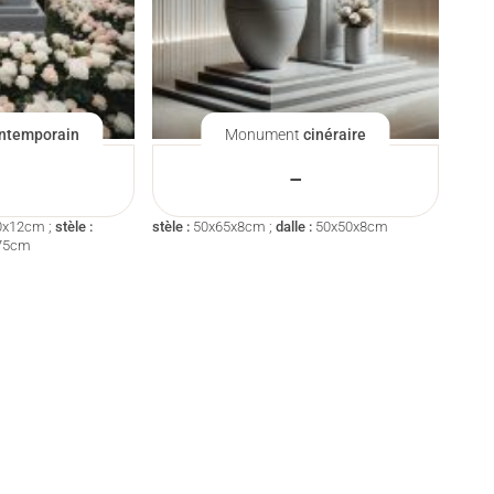
ntemporain
Monument
cinéraire
–
0x12cm ;
stèle :
stèle :
50x65x8cm ;
dalle :
50x50x8cm
75cm