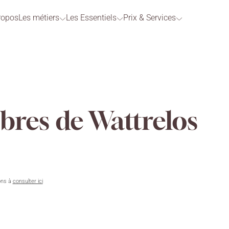
ropos
Les métiers
Les Essentiels
Prix & Services
res de Wattrelos
ons à
consulter ici