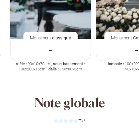
Monument
classique
Monument
Co
–
–
stèle :
90x10x70cm ;
sous-bassement :
tombale :
100x20
100x200x15cm ;
dalle :
150x80x5cm
90x10x
Note globale
–
/5