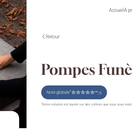
Accueil
À p
Retour
Pompes Funèb
–
*
Note globale
/5
*
Notre notation est basée sur des critères que nous vous invit