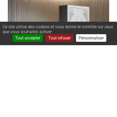
Ce site utilise des cookies et vous donne le contrôle sur ceux
que vous souhaitez activer
Rechercher
Menu
Tout accepter
Tout refuser
Personnaliser
–
Monument
cinéraire
stèle :
50x65x8cm ;
dalle :
50x50x8cm