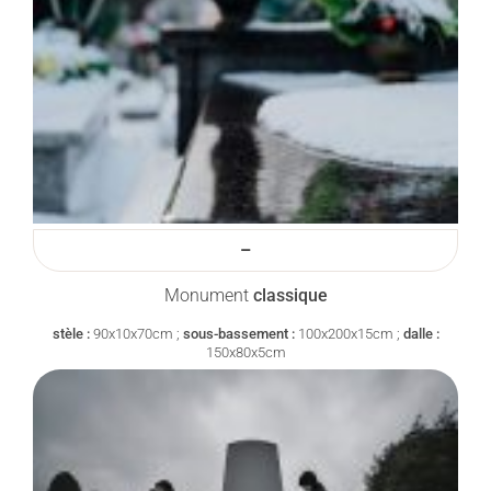
–
Monument
classique
stèle :
90x10x70cm ;
sous-bassement :
100x200x15cm ;
dalle :
150x80x5cm