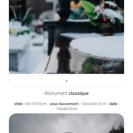
–
Monument
classique
stèle :
90x10x70cm ;
sous-bassement :
100x200x15cm ;
dalle :
150x80x5cm