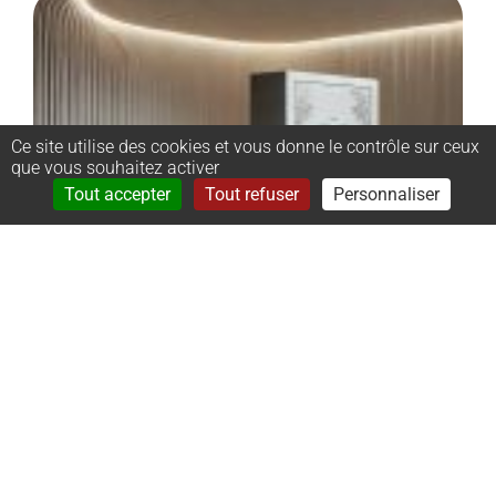
Ce site utilise des cookies et vous donne le contrôle sur ceux
que vous souhaitez activer
Rechercher
Menu
Tout accepter
Tout refuser
Personnaliser
–
Monument
cinéraire