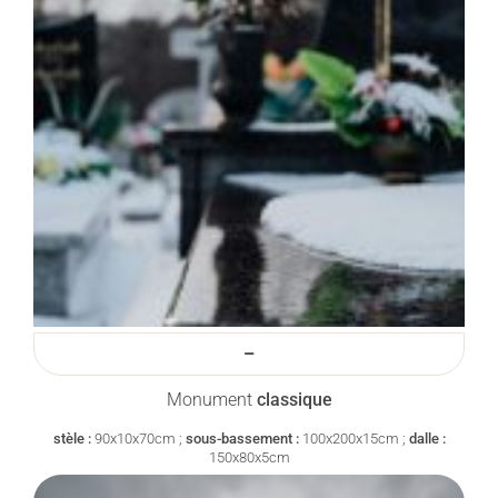
–
Monument
classique
stèle :
90x10x70cm ;
sous-bassement :
100x200x15cm ;
dalle :
150x80x5cm