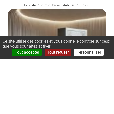
tombale :
100x200x12cm ;
stèle :
90x10x75cm
Ce site utilise des cookies et vous donne le contrôle sur ceux
que vous souhaitez activer
Rechercher
Menu
Tout accepter
Tout refuser
Personnaliser
–