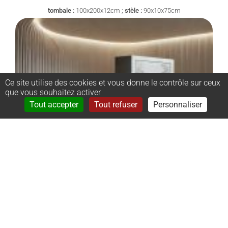
tombale :
100x200x12cm ;
stèle :
90x10x75cm
Ce site utilise des cookies et vous donne le contrôle sur ceux
que vous souhaitez activer
Rechercher
Menu
Tout accepter
Tout refuser
Personnaliser
–