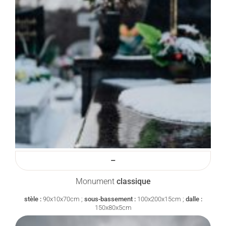
–
Monument
classique
stèle :
90x10x70cm ;
sous-bassement :
100x200x15cm ;
dalle :
150x80x5cm