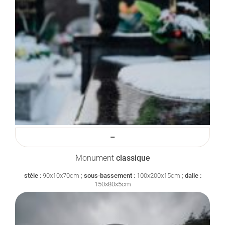
–
Monument
classique
stèle :
90x10x70cm ;
sous-bassement :
100x200x15cm ;
dalle :
150x80x5cm