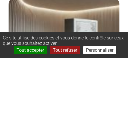
Ce site utilise des cookies et vous donne le contrôle sur ceux
que vous souhaitez activer
Rechercher
Menu
Tout accepter
Tout refuser
Personnaliser
–
Monument
cinéraire