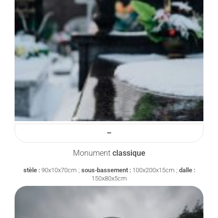
–
Monument
classique
stèle :
90x10x70cm ;
sous-bassement :
100x200x15cm ;
dalle :
150x80x5cm