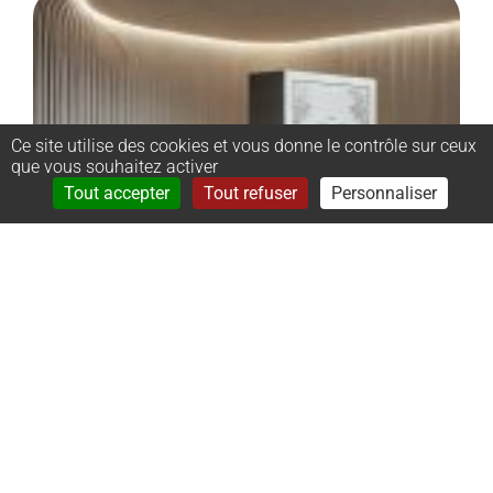
Ce site utilise des cookies et vous donne le contrôle sur ceux
que vous souhaitez activer
Rechercher
Menu
Tout accepter
Tout refuser
Personnaliser
–
Monument
cinéraire