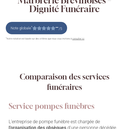
Marbrerie Brévinoises –
Dignité Funéraire
–
*
Note globale
/5
*
Notre notation est basée sur des critères que nous vous invitons à
consulter ici
Comparaison des services
funéraires
Service pompes funèbres
L’entreprise de pompe funèbre est chargée de
l’organisation des obsèques
d’une personne décédée.