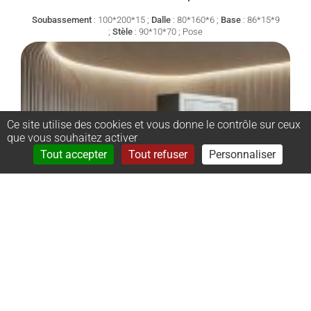
Soubassement
:
100*200*15 ;
Dalle
:
80*160*6 ;
Base
:
86*15*9
;
Stèle
:
90*10*70 ;
Pose
Ce site utilise des cookies et vous donne le contrôle sur ceux
que vous souhaitez activer
Rechercher
Menu
Tout accepter
Tout refuser
Personnaliser