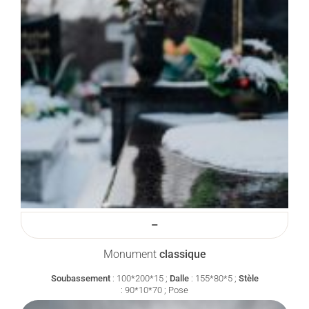
–
Monument
classique
Soubassement
:
100*200*15 ;
Dalle
:
155*80*5 ;
Stèle
:
90*10*70 ;
Pose