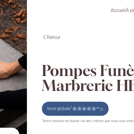
Accueil
À p
Retour
Pompes Funè
Marbrerie 
–
*
Note globale
/5
*
Notre notation est basée sur des critères que nous vous invit