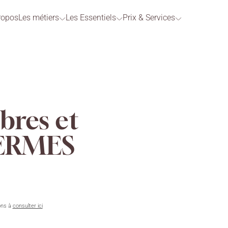
ropos
Les métiers
Les Essentiels
Prix & Services
bres et
HERMES
ons à
consulter ici