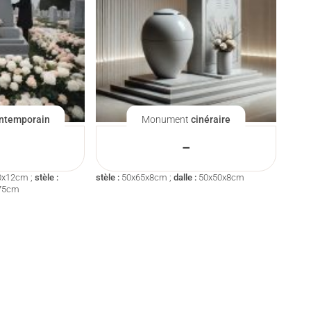
ntemporain
Monument
cinéraire
–
0x12cm ;
stèle :
stèle :
50x65x8cm ;
dalle :
50x50x8cm
75cm