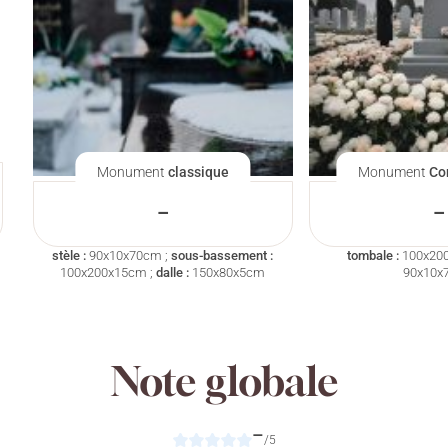
Monument
classique
Monument
Co
–
–
stèle :
90x10x70cm ;
sous-bassement :
tombale :
100x20
100x200x15cm ;
dalle :
150x80x5cm
90x10x
Note globale
–
/5