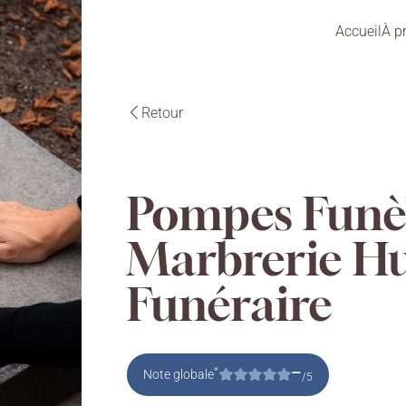
Accueil
À p
Retour
Pompes Funè
Marbrerie Hu
Funéraire
–
*
Note globale
/5