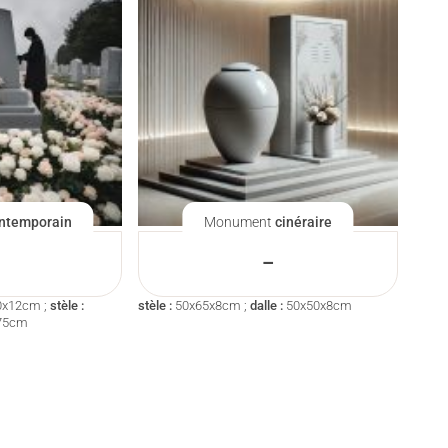
ntemporain
Monument
cinéraire
–
0x12cm ;
stèle :
stèle :
50x65x8cm ;
dalle :
50x50x8cm
75cm