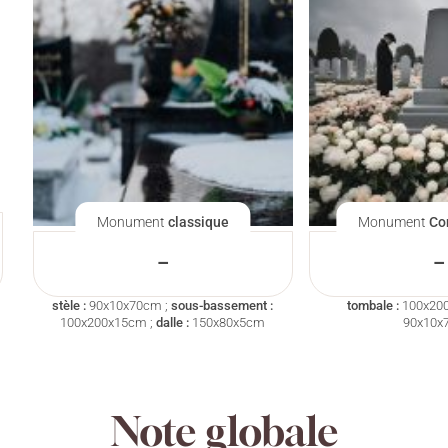
Monument
classique
Monument
Co
–
–
stèle :
90x10x70cm ;
sous-bassement :
tombale :
100x20
100x200x15cm ;
dalle :
150x80x5cm
90x10x
Note globale