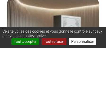
Ce site utilise des cookies et vous donne le contrôle sur ceux
que vous souhaitez activer
Rechercher
Menu
Tout accepter
Tout refuser
Personnaliser
–
Monument
cinéraire