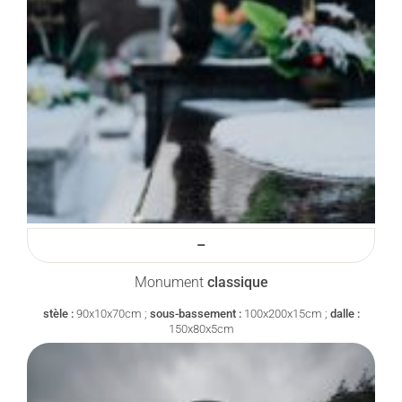
–
Monument
classique
stèle :
90x10x70cm ;
sous-bassement :
100x200x15cm ;
dalle :
150x80x5cm