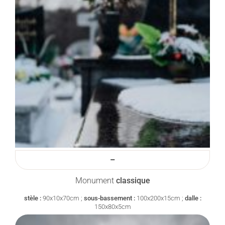
–
Monument
classique
stèle :
90x10x70cm ;
sous-bassement :
100x200x15cm ;
dalle :
150x80x5cm