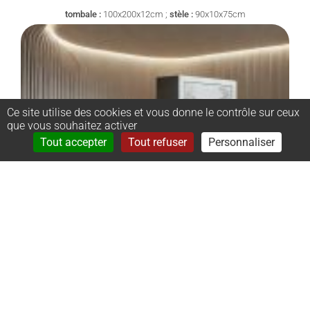
tombale :
100x200x12cm ;
stèle :
90x10x75cm
Ce site utilise des cookies et vous donne le contrôle sur ceux
que vous souhaitez activer
Rechercher
Menu
Tout accepter
Tout refuser
Personnaliser
–