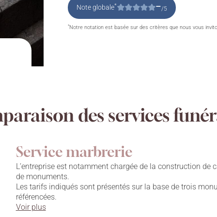
–
*
Note globale
/5
*
Notre notation est basée sur des critères que nous vous invit
araison des services funér
Service marbrerie
L’entreprise est notamment chargée de la construction de c
de monuments.
Les tarifs indiqués sont présentés sur la base de trois mo
référencées.
Voir plus