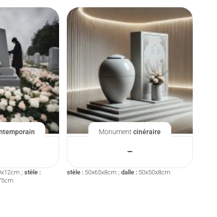
ntemporain
Monument
cinéraire
–
0x12cm ;
stèle :
stèle :
50x65x8cm ;
dalle :
50x50x8cm
75cm