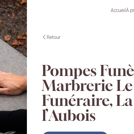
Accueil
À p
Retour
Pompes Funè
Marbrerie Le 
Funéraire, L
l’Aubois