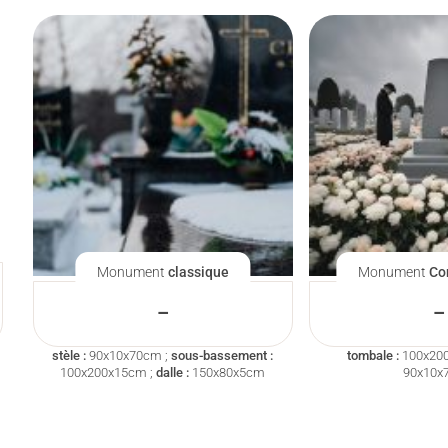
Monument
classique
Monument
Co
–
–
stèle :
90x10x70cm ;
sous-bassement :
tombale :
100x20
100x200x15cm ;
dalle :
150x80x5cm
90x10x