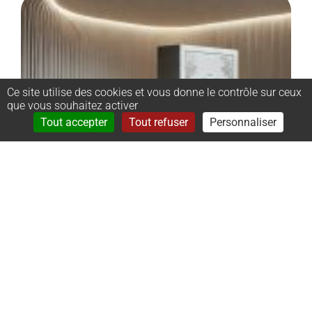
Ce site utilise des cookies et vous donne le contrôle sur ceux
que vous souhaitez activer
Rechercher
Menu
Tout accepter
Tout refuser
Personnaliser
–
Monument
cinéraire