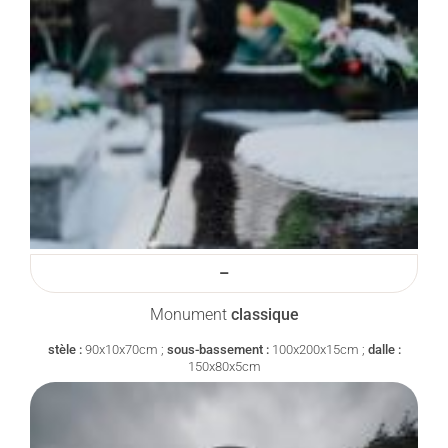
–
Monument
classique
stèle :
90x10x70cm ;
sous-bassement :
100x200x15cm ;
dalle :
150x80x5cm