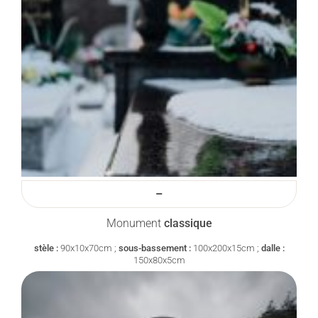
–
Monument
classique
stèle :
90x10x70cm ;
sous-bassement :
100x200x15cm ;
dalle :
150x80x5cm