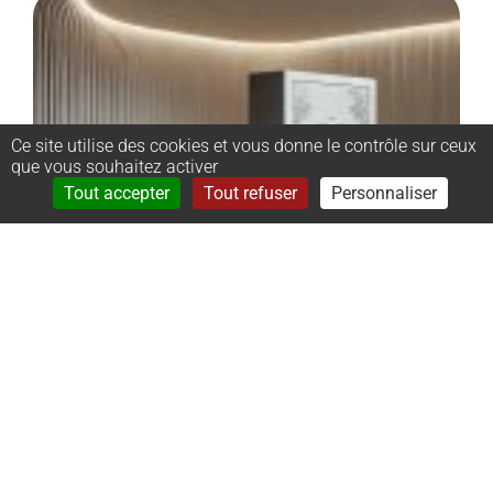
Ce site utilise des cookies et vous donne le contrôle sur ceux
que vous souhaitez activer
Rechercher
Menu
Tout accepter
Tout refuser
Personnaliser
–
Monument
cinéraire