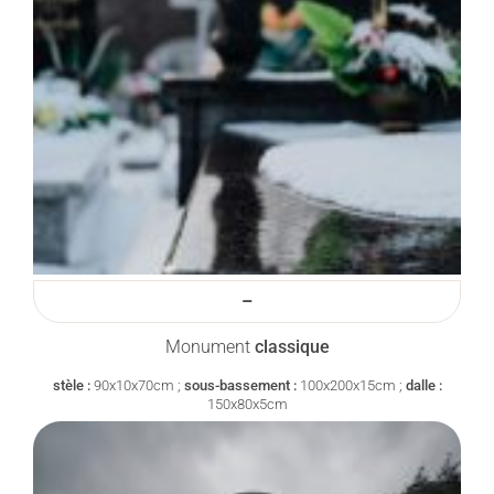
–
Monument
classique
stèle :
90x10x70cm ;
sous-bassement :
100x200x15cm ;
dalle :
150x80x5cm