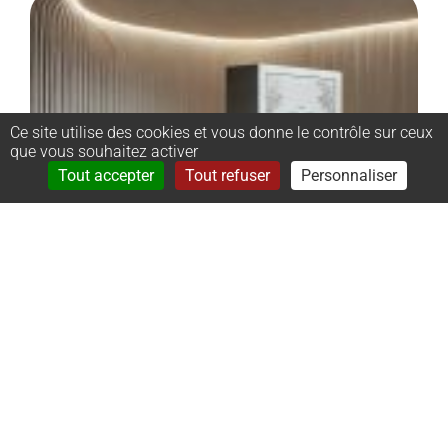
Ce site utilise des cookies et vous donne le contrôle sur ceux
que vous souhaitez activer
Rechercher
Menu
Tout accepter
Tout refuser
Personnaliser
–
Monument
cinéraire