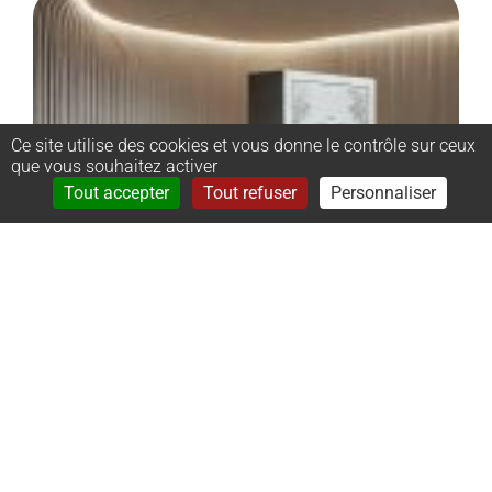
Ce site utilise des cookies et vous donne le contrôle sur ceux
que vous souhaitez activer
Rechercher
Menu
Tout accepter
Tout refuser
Personnaliser
–
Monument
cinéraire