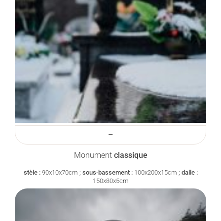
–
Monument
classique
stèle :
90x10x70cm ;
sous-bassement :
100x200x15cm ;
dalle :
150x80x5cm