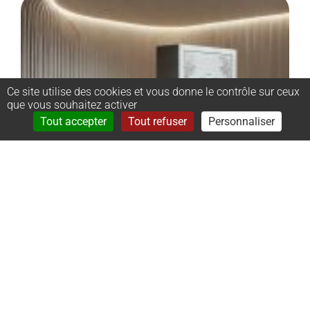
Ce site utilise des cookies et vous donne le contrôle sur ceux
que vous souhaitez activer
Rechercher
Menu
Tout accepter
Tout refuser
Personnaliser
–
Monument
cinéraire