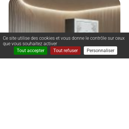
Ce site utilise des cookies et vous donne le contrôle sur ceux
que vous souhaitez activer
Rechercher
Menu
Tout accepter
Tout refuser
Personnaliser
–
Monument
cinéraire