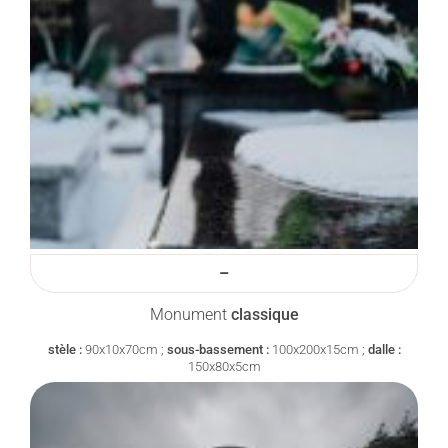
–
Monument
classique
stèle :
90x10x70cm ;
sous-bassement :
100x200x15cm ;
dalle :
150x80x5cm