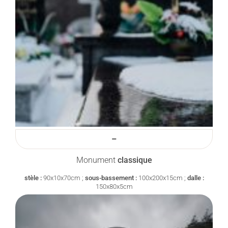
–
Monument
classique
stèle :
90x10x70cm ;
sous-bassement :
100x200x15cm ;
dalle :
150x80x5cm