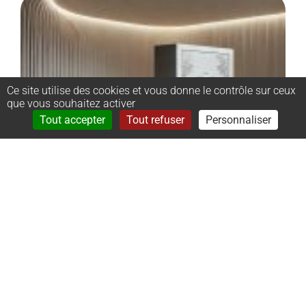
Ce site utilise des cookies et vous donne le contrôle sur ceux
que vous souhaitez activer
Rechercher
Menu
Tout accepter
Tout refuser
Personnaliser
–
Monument
cinéraire