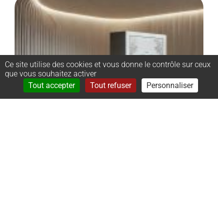
Ce site utilise des cookies et vous donne le contrôle sur ceux
que vous souhaitez activer
Rechercher
Menu
Tout accepter
Tout refuser
Personnaliser
–
Monument
cinéraire