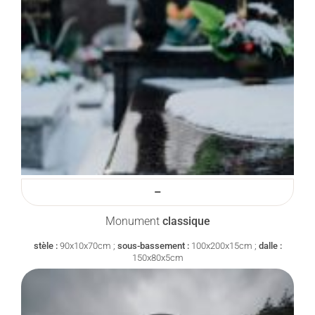
–
Monument
classique
stèle :
90x10x70cm ;
sous-bassement :
100x200x15cm ;
dalle :
150x80x5cm