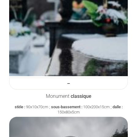
–
Monument
classique
stèle :
90x10x70cm ;
sous-bassement :
100x200x15cm ;
dalle :
150x80x5cm