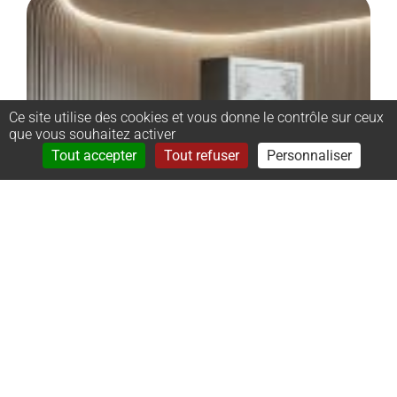
Ce site utilise des cookies et vous donne le contrôle sur ceux
que vous souhaitez activer
Rechercher
Menu
Tout accepter
Tout refuser
Personnaliser
–
Monument
cinéraire