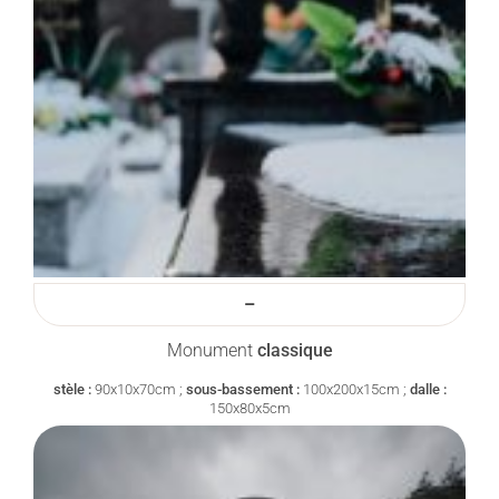
–
Monument
classique
stèle :
90x10x70cm ;
sous-bassement :
100x200x15cm ;
dalle :
150x80x5cm