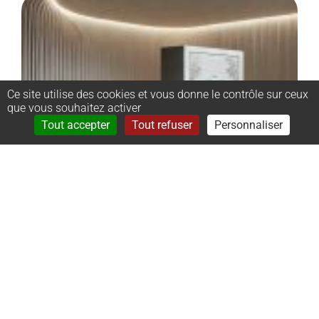
Ce site utilise des cookies et vous donne le contrôle sur ceux
que vous souhaitez activer
Rechercher
Menu
Tout accepter
Tout refuser
Personnaliser
–
Monument
cinéraire