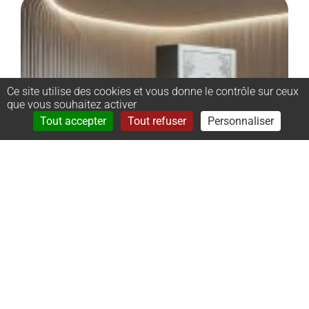
Ce site utilise des cookies et vous donne le contrôle sur ceux
que vous souhaitez activer
Rechercher
Menu
Tout accepter
Tout refuser
Personnaliser
–
Monument
cinéraire