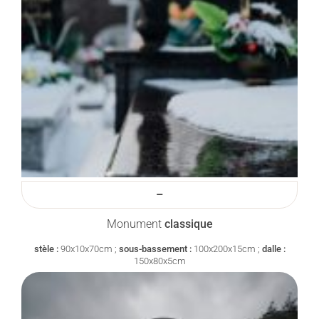
–
Monument
classique
stèle :
90x10x70cm ;
sous-bassement :
100x200x15cm ;
dalle :
150x80x5cm