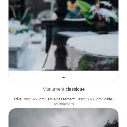
–
Monument
classique
stèle :
90x10x70cm ;
sous-bassement :
100x200x15cm ;
dalle :
150x80x5cm