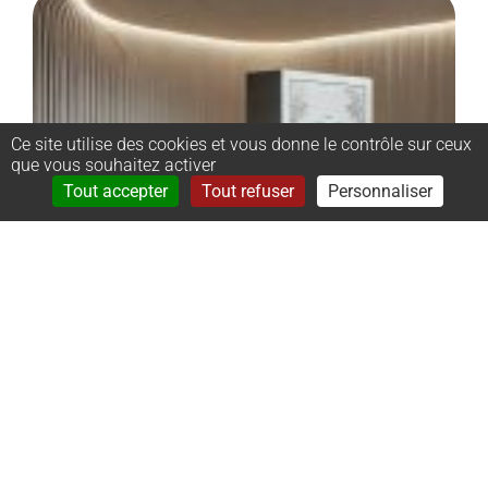
Ce site utilise des cookies et vous donne le contrôle sur ceux
que vous souhaitez activer
Rechercher
Menu
Tout accepter
Tout refuser
Personnaliser
–
Monument
cinéraire