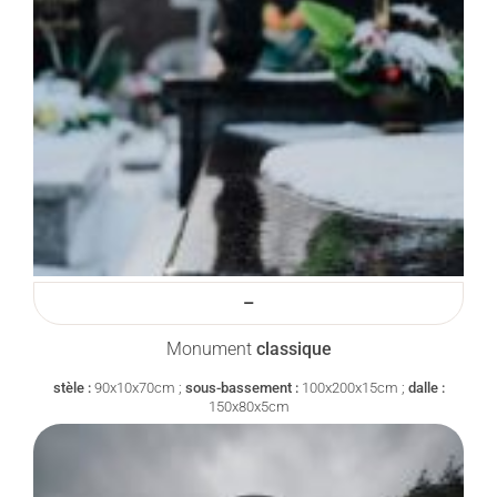
–
Monument
classique
stèle :
90x10x70cm ;
sous-bassement :
100x200x15cm ;
dalle :
150x80x5cm