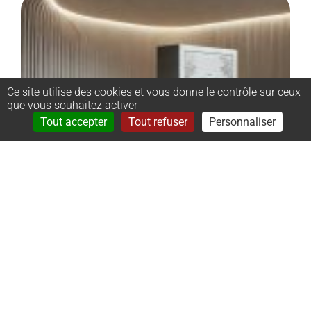
Ce site utilise des cookies et vous donne le contrôle sur ceux
que vous souhaitez activer
Rechercher
Menu
Tout accepter
Tout refuser
Personnaliser
–
Monument
cinéraire