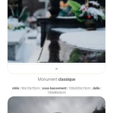
–
Monument
classique
stèle :
90x10x70cm ;
sous-bassement :
100x200x15cm ;
dalle :
150x80x5cm