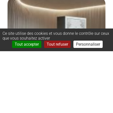
Ce site utilise des cookies et vous donne le contrôle sur ceux
que vous souhaitez activer
Rechercher
Menu
Tout accepter
Tout refuser
Personnaliser
–
Monument
cinéraire